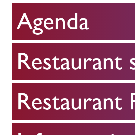
Agenda
Restaurant
scolaire
Restaurant 
Restaurant
FPA
Restaurant
Infos