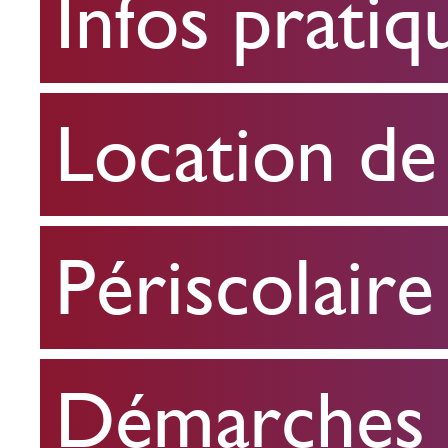
Infos pratiq
pratiques
Location
Location de 
de
salle
Périscolaire
Périscolaire
Démarches e
Démarches