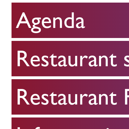
Agenda
Restaurant
scolaire
Restaurant 
Restaurant
FPA
Restaurant
Infos