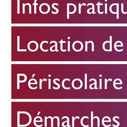
Infos pratiq
pratiques
Location
Location de 
de
salle
Périscolaire
Périscolaire
Démarches e
Démarches