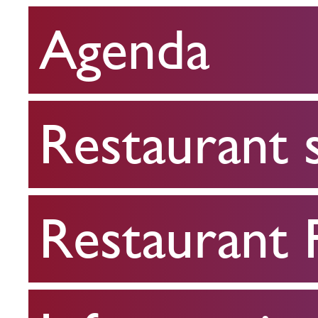
Agenda
Restaurant
scolaire
Restaurant 
Restaurant
FPA
Restaurant
Infos