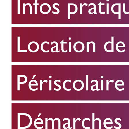
Infos pratiq
pratiques
Location
Location de 
de
salle
Périscolaire
Périscolaire
Démarches e
Démarches