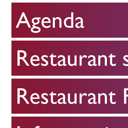
Agenda
Restaurant
scolaire
Restaurant 
Restaurant
FPA
Restaurant
Infos