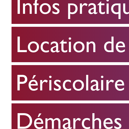
Infos pratiq
pratiques
Location
Location de 
de
salle
Périscolaire
Périscolaire
Démarches e
Démarches