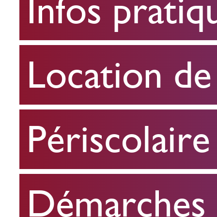
Infos pratiq
pratiques
Location
Location de 
de
salle
Périscolaire
Périscolaire
Démarches e
Démarches