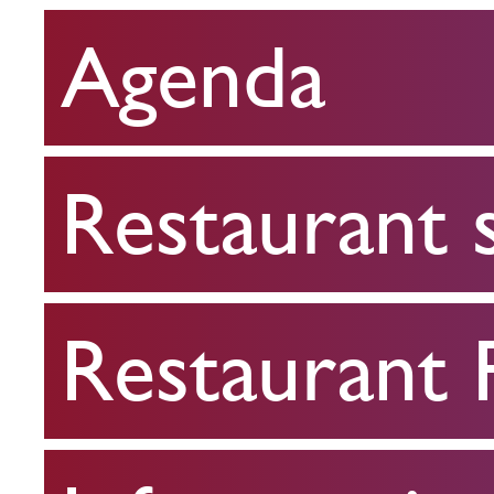
Agenda
Restaurant
scolaire
Restaurant 
Restaurant
FPA
Restaurant
Infos