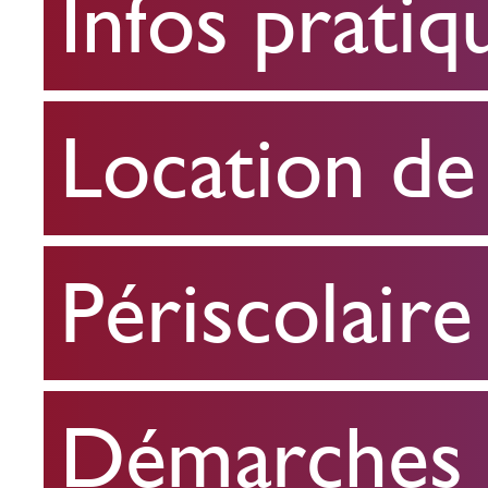
Infos pratiq
pratiques
Location
Location de 
de
salle
Périscolaire
Périscolaire
Démarches e
Démarches