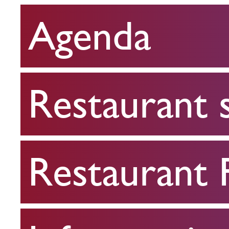
Agenda
Restaurant
scolaire
Restaurant 
Restaurant
FPA
Restaurant
Infos