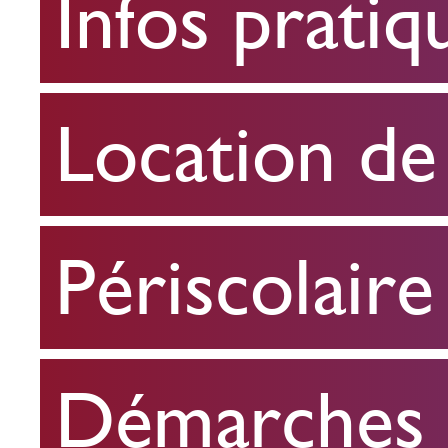
Infos pratiq
pratiques
Location
Location de 
de
salle
Périscolaire
Périscolaire
Démarches e
Démarches