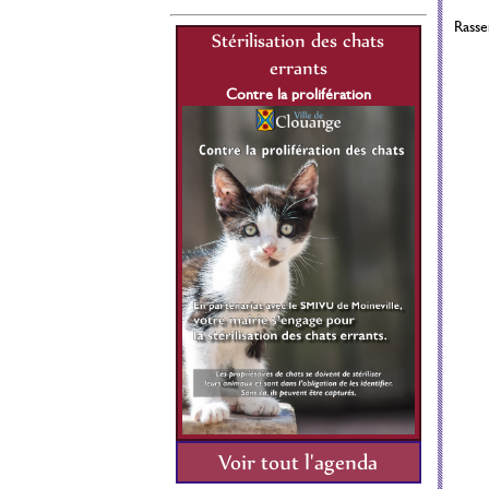
Rasse
lisation des chats
Stérilisation des chats
St
errants
errants
re la prolifération
Contre la prolifération
C
1 Juillet 2021 au 31
Du 01 Juillet 2021 au 31
Décembre 2026
Décembre 2026
Voir tout l'agenda