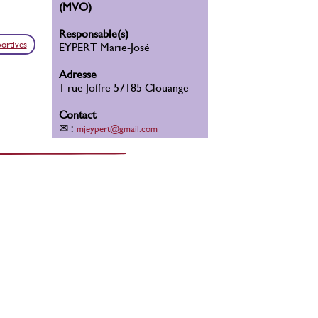
(MVO)
Responsable(s)
portives
EYPERT Marie-José
Adresse
1 rue Joffre 57185 Clouange
Contact
✉ :
mjeypert@gmail.com