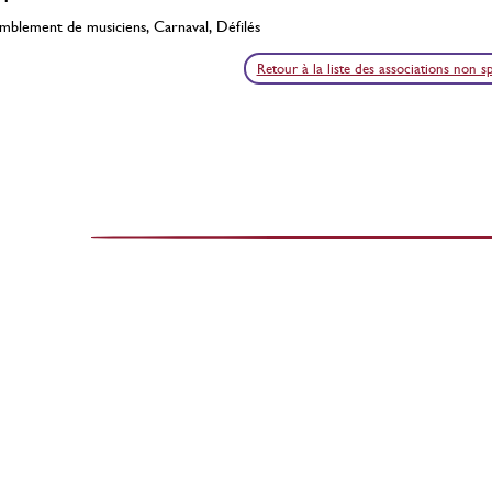
mblement de musiciens, Carnaval, Défilés
érilisation des chats
Stérilisation des chats
errants
errants
Retour à la liste des associations non s
ontre la prolifération
Contre la prolifération
Du 01 Juillet 2021 au 31
Du 01 Juillet 2021 au 31
Décembre 2026
Décembre 2026