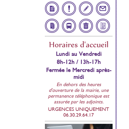
Démarches
Infos
Inscription
Contact
Administratives
Utiles
Scolaire
Affichage
Navette
Déchetteries
Bulletin
Horaires d'accueil
réglementaire
Municipal
Lundi au Vendredi
8h-12h / 13h-17h
Fermée le Mercredi après-
midi
En dehors des heures
d'ouverture de la mairie, une
permanence téléphonique est
assurée par les adjoints.
URGENCES UNIQUEMENT
06.30.29.64.17