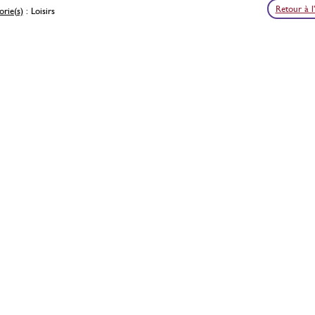
Retour à l
rie(s)
: Loisirs