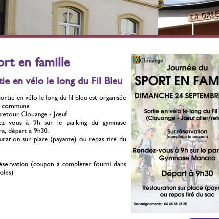
érilisation des chats
Stérilisation des chats
errants
errants
ontre la prolifération
Contre la prolifération
Du 01 Juillet 2021 au 31
Du 01 Juillet 2021 au 31
ort en famille
Décembre 2026
Décembre 2026
tie en vélo le long du Fil Bleu
ortie en vélo le long du fil bleu est organisée
la commune
/retour Clouange - Jœuf
ez vous à 9h sur le parking du gymnase
a, départ à 9h30.
uration sur place (payante) ou repas tiré du
éservation (coupon à compléter fourni dans
coles)