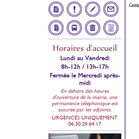
Catégo
Démarches
Infos
Inscription
Contact
Administratives
Utiles
Scolaire
Affichage
Navette
Déchetteries
Bulletin
Horaires d'accueil
réglementaire
Municipal
Lundi au Vendredi
8h-12h / 13h-17h
Fermée le Mercredi après-
midi
En dehors des heures
d'ouverture de la mairie, une
permanence téléphonique est
assurée par les adjoints.
URGENCES UNIQUEMENT
06.30.29.64.17