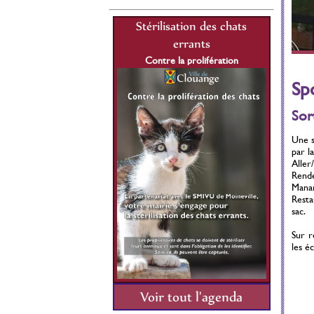
lisation des chats
Stérilisation des chats
St
errants
errants
re la prolifération
Contre la prolifération
C
1 Juillet 2021 au 31
Du 01 Juillet 2021 au 31
Sp
Décembre 2026
Décembre 2026
Sor
Une s
par 
Aller
Rend
Manar
Resta
sac.
Sur r
les é
Voir tout l'agenda