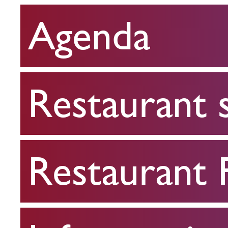
Agenda
Restaurant
scolaire
Restaurant 
Restaurant
FPA
Restaurant
Infos