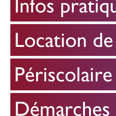
Infos pratiq
pratiques
Location
Location de 
de
salle
Périscolaire
Périscolaire
Démarches e
Démarches