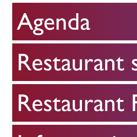
Agenda
Restaurant
scolaire
Restaurant 
Restaurant
FPA
Restaurant
Infos