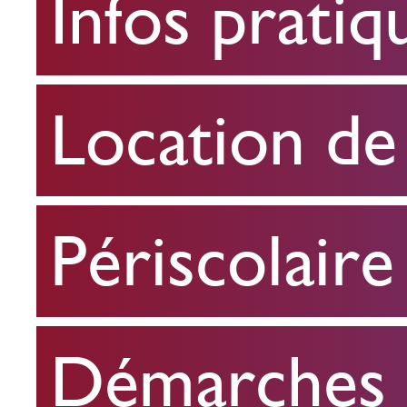
Infos pratiq
pratiques
Location
Location de 
de
salle
Périscolaire
Périscolaire
Démarches e
Démarches