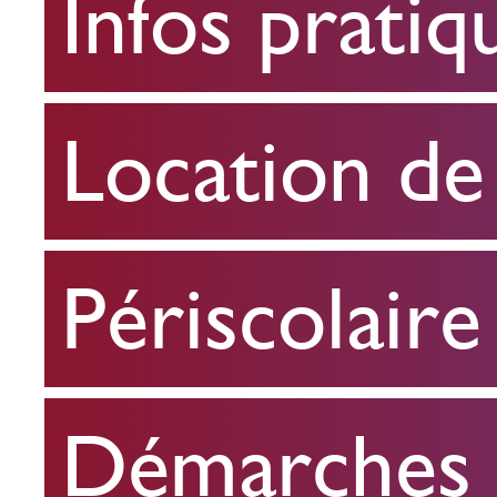
Infos pratiq
pratiques
Location
Location de 
de
salle
Périscolaire
Périscolaire
Démarches e
Démarches