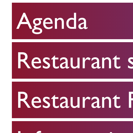
Agenda
Restaurant
scolaire
Restaurant 
Restaurant
FPA
Restaurant
Infos