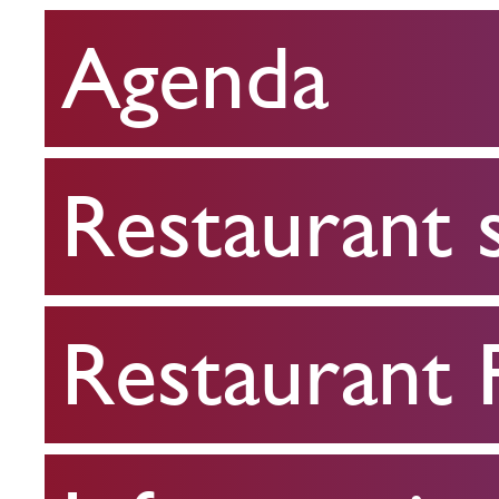
Agenda
Restaurant
scolaire
Restaurant 
Restaurant
FPA
Restaurant
Infos