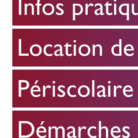
Infos pratiq
pratiques
Location
Location de 
de
salle
Périscolaire
Périscolaire
Démarches e
Démarches