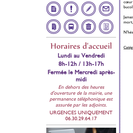
cœur 
bucol
Jamais
Démarches
Infos
Inscription
Contact
mort,
Administratives
Utiles
Scolaire
N’hés
Affichage
Navette
Déchetteries
Bulletin
Horaires d'accueil
Catégo
réglementaire
Municipal
Lundi au Vendredi
8h-12h / 13h-17h
Fermée le Mercredi après-
midi
En dehors des heures
d'ouverture de la mairie, une
permanence téléphonique est
assurée par les adjoints.
URGENCES UNIQUEMENT
06.30.29.64.17