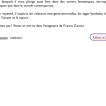
desquels il nous plonge aussi bien dans des univers fantastiques, introsp
iques que dans le monde contemporain.
 répétitif, il explore les relations intergénérationnelles, les sagas familiales, la
 l’utopie et la nature.
itez pas ! Venez et entrez dans l’imaginaire de Francis Zuccari.
Retour à l
rie(s)
: Littéraire