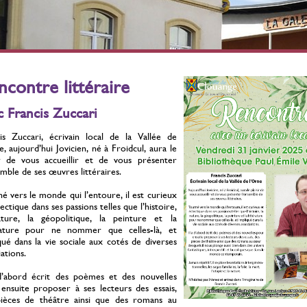
érilisation des chats
Stérilisation des chats
errants
errants
ontre la prolifération
Contre la prolifération
Du 01 Juillet 2021 au 31
Du 01 Juillet 2021 au 31
ncontre littéraire
Décembre 2026
Décembre 2026
c Francis Zuccari
is Zuccari, écrivain local de la Vallée de
e, aujourd’hui Jovicien, né à Froidcul, aura le
ir de vous accueillir et de vous présenter
emble de ses œuvres littéraires.
é vers le monde qui l’entoure, il est curieux
ectique dans ses passions telles que l’histoire,
ture, la géopolitique, la peinture et la
érature pour ne nommer que celles-là, et
qué dans la vie sociale aux cotés de diverses
ations.
d’abord écrit des poèmes et des nouvelles
ensuite proposer à ses lecteurs des essais,
ièces de théâtre ainsi que des romans au