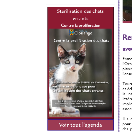
lisation des chats
Stérilisation des chats
St
errants
errants
re la prolifération
Contre la prolifération
C
1 Juillet 2021 au 31
Du 01 Juillet 2021 au 31
Re
Décembre 2026
Décembre 2026
ave
Franc
l’Orn
plais
l’ens
Tourn
et écl
la na
litt
impli
associ
Il a 
pour 
Voir tout l'agenda
des p