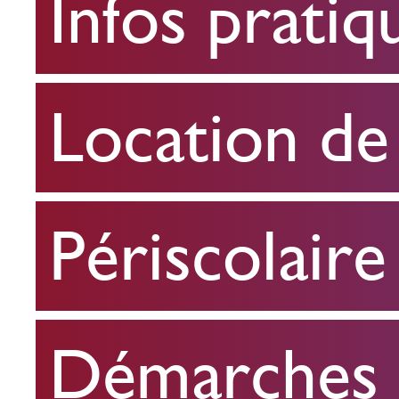
Infos pratiq
pratiques
Location
Location de 
de
salle
Périscolaire
Périscolaire
Démarches e
Démarches