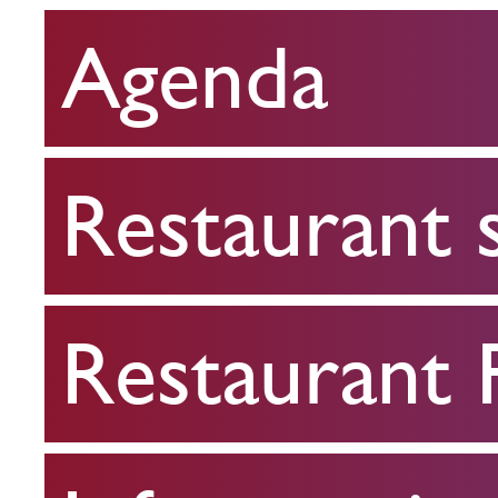
Agenda
Restaurant
scolaire
Restaurant 
Restaurant
FPA
Restaurant
Infos