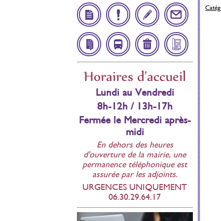
Catégo
Démarches
Infos
Inscription
Contact
Administratives
Utiles
Scolaire
Affichage
Navette
Déchetteries
Bulletin
Horaires d'accueil
réglementaire
Municipal
Lundi au Vendredi
8h-12h / 13h-17h
Fermée le Mercredi après-
midi
En dehors des heures
d'ouverture de la mairie, une
permanence téléphonique est
assurée par les adjoints.
URGENCES UNIQUEMENT
06.30.29.64.17