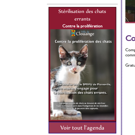
lisation des chats
Stérilisation des chats
St
errants
errants
re la prolifération
Contre la prolifération
C
1 Juillet 2021 au 31
Du 01 Juillet 2021 au 31
Co
Décembre 2026
Décembre 2026
Compr
comme
Gratu
Voir tout l'agenda