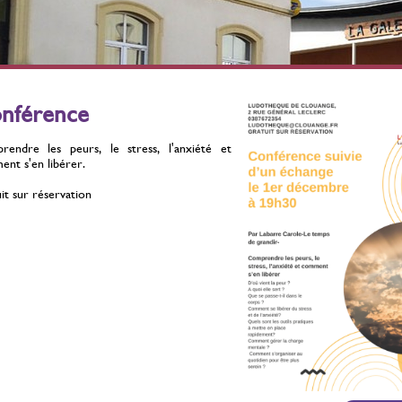
érilisation des chats
Stérilisation des chats
errants
errants
ontre la prolifération
Contre la prolifération
Du 01 Juillet 2021 au 31
Du 01 Juillet 2021 au 31
nférence
Décembre 2026
Décembre 2026
endre les peurs, le stress, l'anxiété et
nt s'en libérer.
it sur réservation