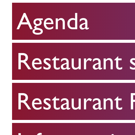
Agenda
Restaurant
scolaire
Restaurant 
Restaurant
FPA
Restaurant
Infos