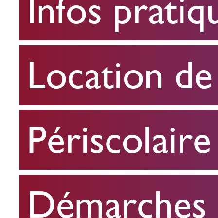
Infos pratiq
pratiques
Location
Location de 
de
salle
Périscolaire
Périscolaire
Démarches e
Démarches