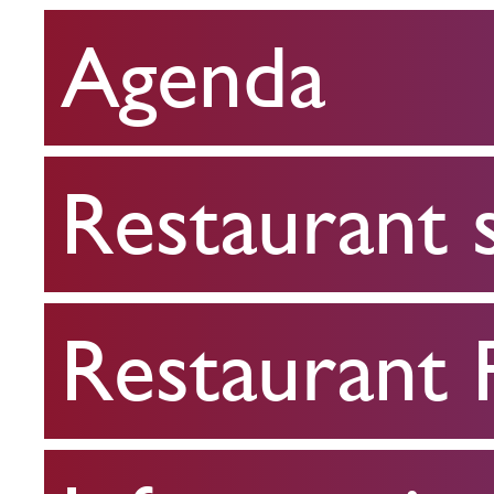
Agenda
Restaurant
scolaire
Restaurant 
Restaurant
FPA
Restaurant
Infos