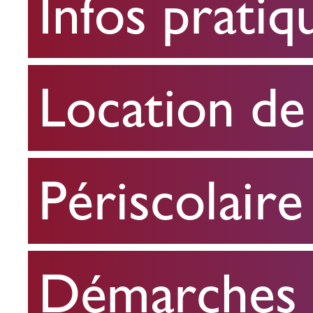
Infos pratiq
pratiques
Location
Location de 
de
salle
Périscolaire
Périscolaire
Démarches e
Démarches