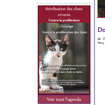
lisation des chats
Stérilisation des chats
St
errants
errants
re la prolifération
Contre la prolifération
C
1 Juillet 2021 au 31
Du 01 Juillet 2021 au 31
Do
Décembre 2026
Décembre 2026
de 1
Vitry
Voir tout l'agenda