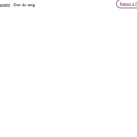
Retour à l
rie(s)
: Don du sang