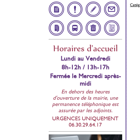
Catégo
Démarches
Infos
Inscription
Contact
Administratives
Utiles
Scolaire
Affichage
Navette
Déchetteries
Bulletin
Horaires d'accueil
réglementaire
Municipal
Lundi au Vendredi
8h-12h / 13h-17h
Fermée le Mercredi après-
midi
En dehors des heures
d'ouverture de la mairie, une
permanence téléphonique est
assurée par les adjoints.
URGENCES UNIQUEMENT
06.30.29.64.17