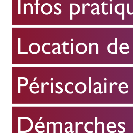
Infos pratiq
pratiques
Location
Location de 
de
salle
Périscolaire
Périscolaire
Démarches e
Démarches