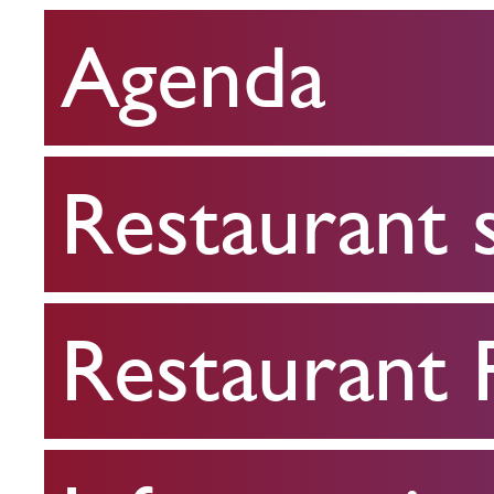
Agenda
Restaurant
scolaire
Restaurant 
Restaurant
FPA
Restaurant
Infos