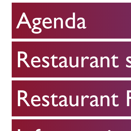
Agenda
Restaurant
scolaire
Restaurant 
Restaurant
FPA
Restaurant
Infos