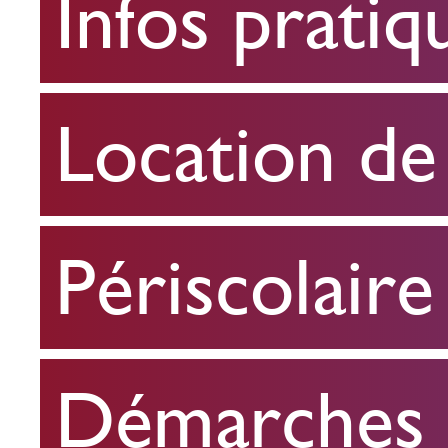
Infos pratiq
pratiques
Location
Location de 
de
salle
Périscolaire
Périscolaire
Démarches e
Démarches