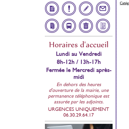
Catégo
Démarches
Infos
Inscription
Contact
Administratives
Utiles
Scolaire
Affichage
Navette
Déchetteries
Bulletin
Horaires d'accueil
réglementaire
Municipal
Lundi au Vendredi
8h-12h / 13h-17h
Fermée le Mercredi après-
midi
En dehors des heures
d'ouverture de la mairie, une
permanence téléphonique est
assurée par les adjoints.
URGENCES UNIQUEMENT
06.30.29.64.17