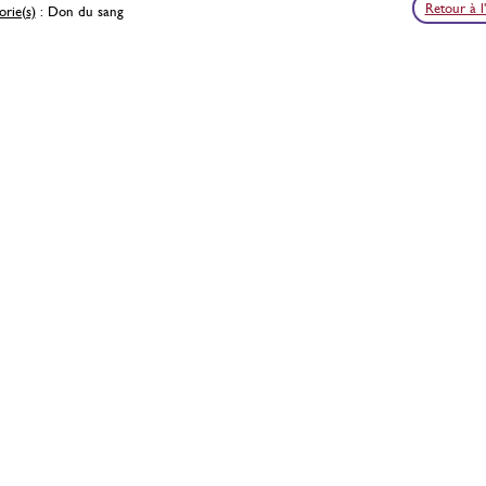
Retour à l
rie(s)
: Don du sang