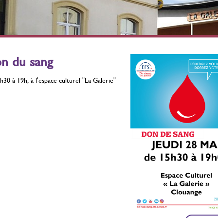
érilisation des chats
Stérilisation des chats
errants
errants
ontre la prolifération
Contre la prolifération
Du 01 Juillet 2021 au 31
Du 01 Juillet 2021 au 31
n du sang
Décembre 2026
Décembre 2026
h30 à 19h, à l'espace culturel "La Galerie"