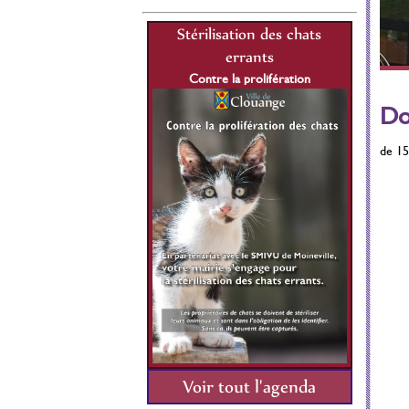
lisation des chats
Stérilisation des chats
St
errants
errants
re la prolifération
Contre la prolifération
C
1 Juillet 2021 au 31
Du 01 Juillet 2021 au 31
Do
Décembre 2026
Décembre 2026
de 15
Voir tout l'agenda