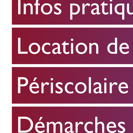
Infos pratiq
pratiques
Location
Location de 
de
salle
Périscolaire
Périscolaire
Démarches e
Démarches