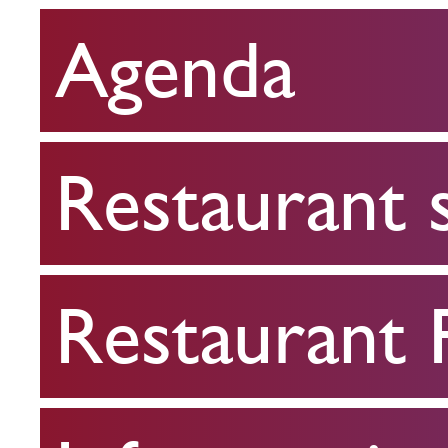
Agenda
Restaurant
scolaire
Restaurant 
Restaurant
FPA
Restaurant
Infos