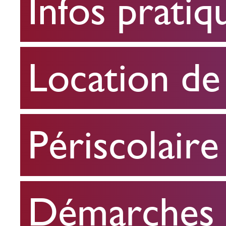
Infos pratiq
pratiques
Location
Location de 
de
salle
Périscolaire
Périscolaire
Démarches e
Démarches