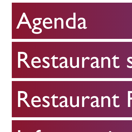
Agenda
Restaurant
scolaire
Restaurant 
Restaurant
FPA
Restaurant
Infos