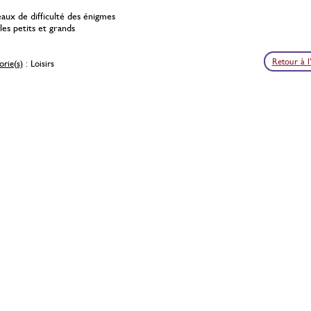
eaux de difficulté des énigmes
les petits et grands
Retour à l
rie(s)
: Loisirs