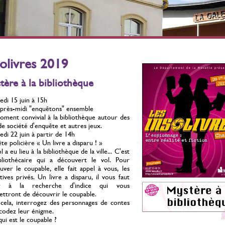
érilisation des chats
Stérilisation des chats
errants
errants
ontre la prolifération
Contre la prolifération
Du 01 Juillet 2021 au 31
Du 01 Juillet 2021 au 31
solivres 2019
Décembre 2026
Décembre 2026
tère à la bibliothèque
edi 15 juin à 15h
près-midi "enquêtons" ensemble
ment convivial à la bibliothèque autour des
de société d'enquête et autres jeux.
edi 22 juin à partir de 14h
te policière « Un livre a disparu ! »
 a eu lieu à la bibliothèque de la ville... C'est
bliothécaire qui a découvert le vol. Pour
uver le coupable, elle fait appel à vous, les
tives privés. Un livre a disparu, il vous faut
ir à la recherche d'indice qui vous
ttront de découvrir le coupable.
cela, interrogez des personnages de contes
codez leur énigme.
qui est le coupable ?