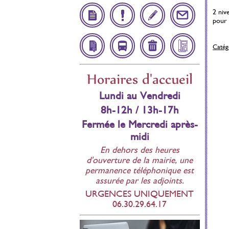
2 niv
pour 
Démarches
Infos
Inscription
Contact
Catégo
Administratives
Utiles
Scolaire
Affichage
Navette
Déchetteries
Bulletin
Horaires d'accueil
réglementaire
Municipal
Lundi au Vendredi
8h-12h / 13h-17h
Fermée le Mercredi après-
midi
En dehors des heures
d'ouverture de la mairie, une
permanence téléphonique est
assurée par les adjoints.
URGENCES UNIQUEMENT
06.30.29.64.17