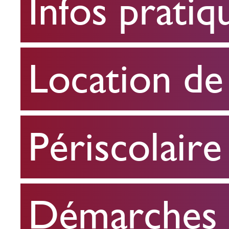
Infos pratiq
pratiques
Location
Location de 
de
salle
Périscolaire
Périscolaire
Démarches e
Démarches