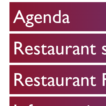
Agenda
Restaurant
scolaire
Restaurant 
Restaurant
FPA
Restaurant
Infos