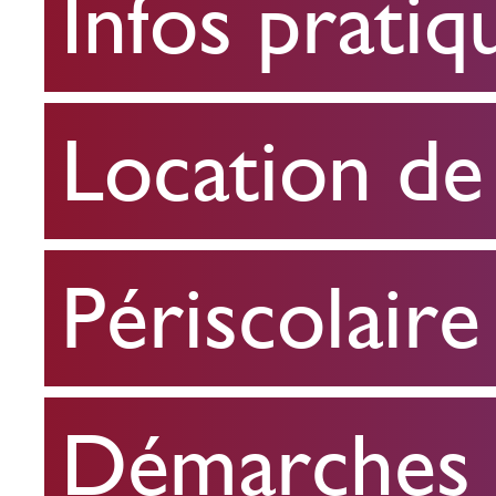
Infos pratiq
pratiques
Location
Location de 
de
salle
Périscolaire
Périscolaire
Démarches e
Démarches