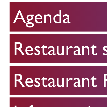
Agenda
Restaurant
scolaire
Restaurant 
Restaurant
FPA
Restaurant
Infos