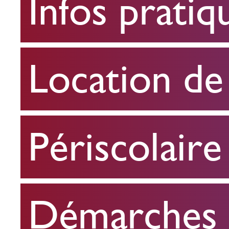
Infos pratiq
pratiques
Location
Location de 
de
salle
Périscolaire
Périscolaire
Démarches e
Démarches