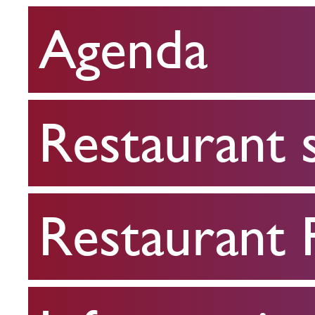
Agenda
Restaurant
scolaire
Restaurant 
Restaurant
FPA
Restaurant
Infos