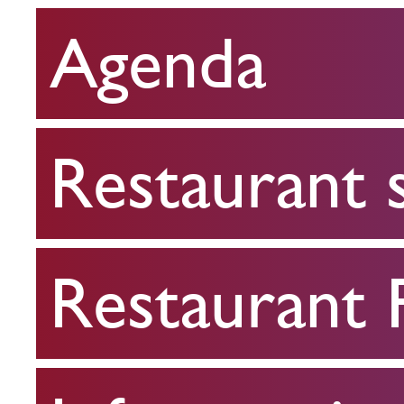
Agenda
Restaurant
scolaire
Restaurant 
Restaurant
FPA
Restaurant
Infos