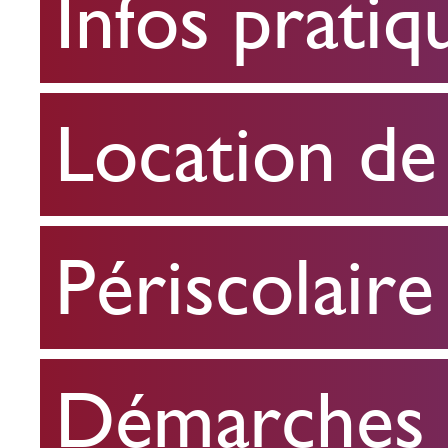
Infos pratiq
pratiques
Location
Location de 
de
salle
Périscolaire
Périscolaire
Démarches e
Démarches