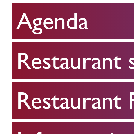
Agenda
Restaurant
scolaire
Restaurant 
Restaurant
FPA
Restaurant
Infos