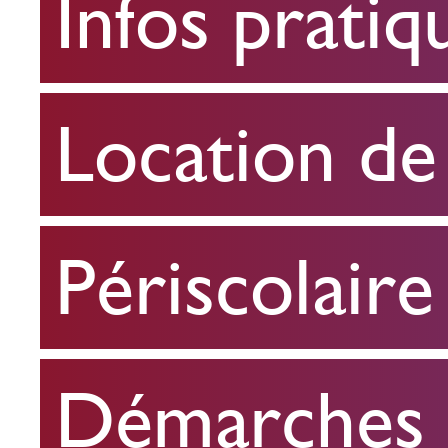
Infos pratiq
pratiques
Location
Location de 
de
salle
Périscolaire
Périscolaire
Démarches e
Démarches