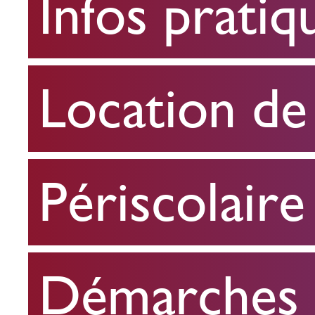
Infos pratiq
pratiques
Location
Location de 
de
salle
Périscolaire
Périscolaire
Démarches e
Démarches