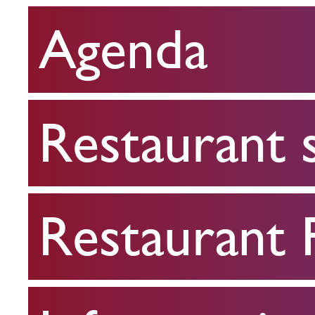
Agenda
Restaurant
scolaire
Restaurant 
Restaurant
FPA
Restaurant
Infos