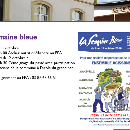
érilisation des chats
Stérilisation des chats
errants
errants
ontre la prolifération
Contre la prolifération
Du 01 Juillet 2021 au 31
Du 01 Juillet 2021 au 31
maine bleue
Décembre 2026
Décembre 2026
 11 octobre
h 00 Atelier nutrition/diabète au FPA
edi 12 octobre :
h 30 Témoignage du passé avec participation
nciens de la commune à l’école du grand ban
ignement au FPA : 03 87 67 66 51