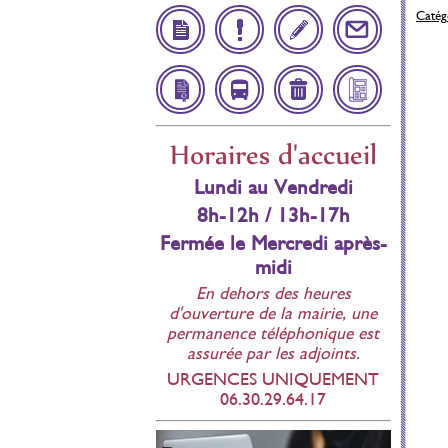
Catégo
Démarches
Infos
Inscription
Contact
Administratives
Utiles
Scolaire
Affichage
Navette
Déchetteries
Bulletin
Horaires d'accueil
réglementaire
Municipal
Lundi au Vendredi
8h-12h / 13h-17h
Fermée le Mercredi après-
midi
En dehors des heures
d'ouverture de la mairie, une
permanence téléphonique est
assurée par les adjoints.
URGENCES UNIQUEMENT
06.30.29.64.17