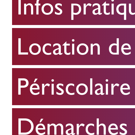
Infos pratiq
pratiques
Location
Location de 
de
salle
Périscolaire
Périscolaire
Démarches e
Démarches