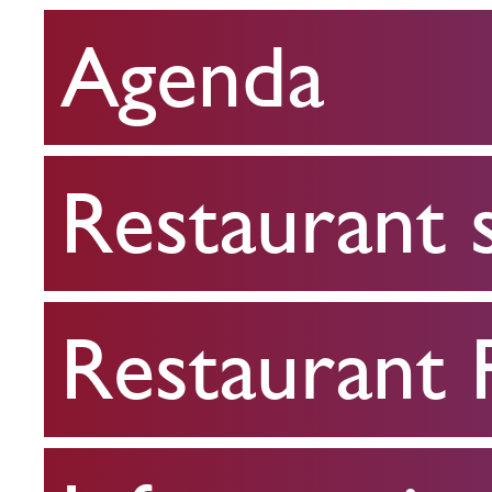
Agenda
Restaurant
scolaire
Restaurant 
Restaurant
FPA
Restaurant
Infos