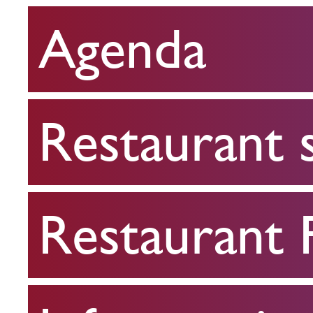
Agenda
Restaurant
scolaire
Restaurant 
Restaurant
FPA
Restaurant
Infos