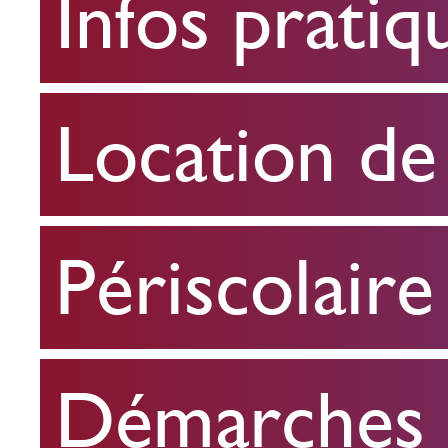
Infos pratiq
pratiques
Location
Location de 
de
salle
Périscolaire
Périscolaire
Démarches e
Démarches