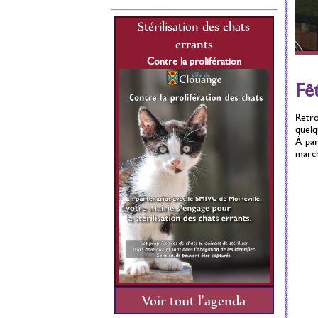
lisation des chats
Stérilisation des chats
St
errants
errants
re la prolifération
Contre la prolifération
C
1 Juillet 2021 au 31
Du 01 Juillet 2021 au 31
Fê
Décembre 2026
Décembre 2026
Retro
quelq
À par
march
Voir tout l'agenda