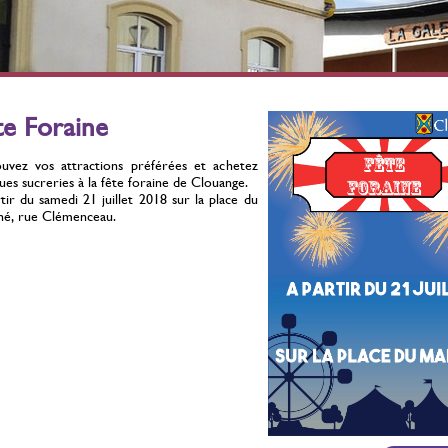
érilisation des chats
Stérilisation des chats
errants
errants
ontre la prolifération
Contre la prolifération
Du 01 Juillet 2021 au 31
Du 01 Juillet 2021 au 31
te Foraine
Décembre 2026
Décembre 2026
uvez vos attractions préférées et achetez
ues sucreries à la fête foraine de Clouange.
tir du samedi 21 juillet 2018 sur la place du
é, rue Clémenceau.