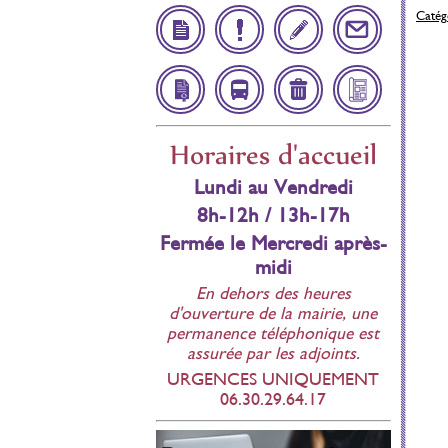
Catégo
Démarches
Infos
Inscription
Contact
Administratives
Utiles
Scolaire
Affichage
Navette
Déchetteries
Bulletin
Horaires d'accueil
réglementaire
Municipal
Lundi au Vendredi
8h-12h / 13h-17h
Fermée le Mercredi après-
midi
En dehors des heures
d'ouverture de la mairie, une
permanence téléphonique est
assurée par les adjoints.
URGENCES UNIQUEMENT
06.30.29.64.17