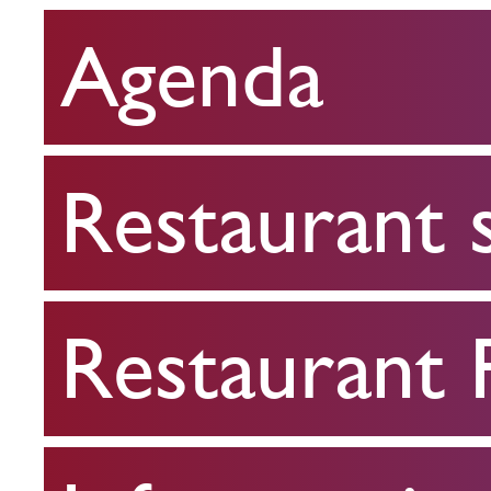
Agenda
Restaurant
scolaire
Restaurant 
Restaurant
FPA
Restaurant
Infos