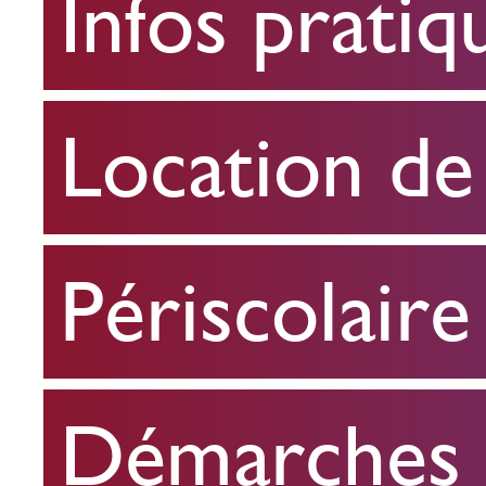
Infos pratiq
pratiques
Location
Location de 
de
salle
Périscolaire
Périscolaire
Démarches e
Démarches