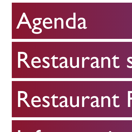
Agenda
Restaurant
scolaire
Restaurant 
Restaurant
FPA
Restaurant
Infos