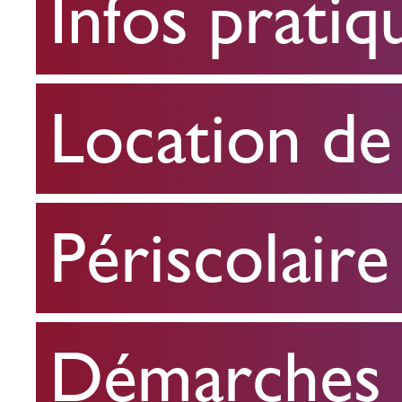
Infos pratiq
pratiques
Location
Location de 
de
salle
Périscolaire
Périscolaire
Démarches e
Démarches