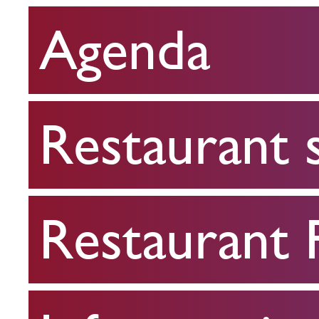
Agenda
Restaurant
scolaire
Restaurant 
Restaurant
FPA
Restaurant
Infos