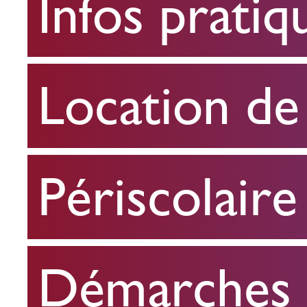
Infos pratiq
pratiques
Location
Location de 
de
salle
Périscolaire
Périscolaire
Démarches e
Démarches