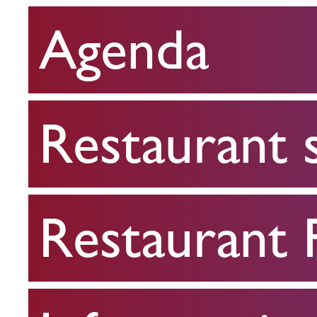
Agenda
Restaurant
scolaire
Restaurant 
Restaurant
FPA
Restaurant
Infos