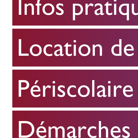
Infos pratiq
pratiques
Location
Location de 
de
salle
Périscolaire
Périscolaire
Démarches e
Démarches