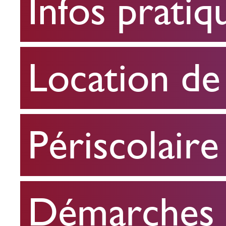
Infos pratiq
pratiques
Location
Location de 
de
salle
Périscolaire
Périscolaire
Démarches e
Démarches