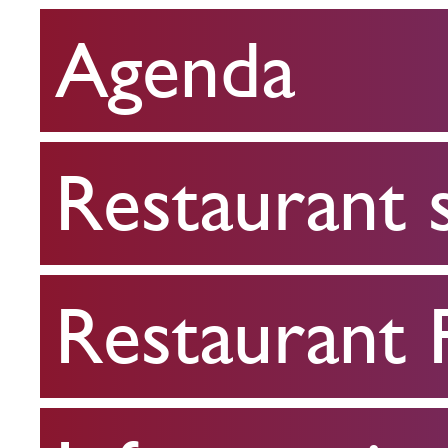
Agenda
Restaurant
scolaire
Restaurant 
Restaurant
FPA
Restaurant
Infos