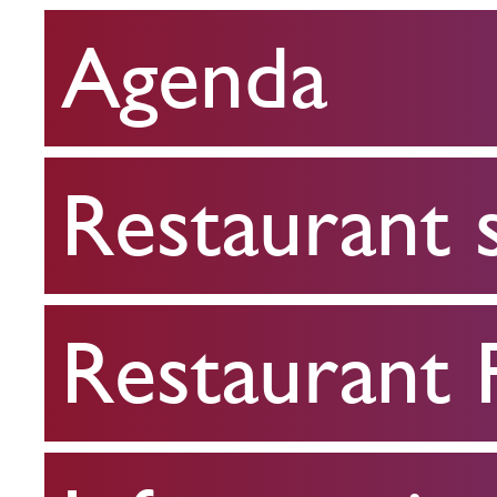
Agenda
Restaurant
scolaire
Restaurant 
Restaurant
FPA
Restaurant
Infos