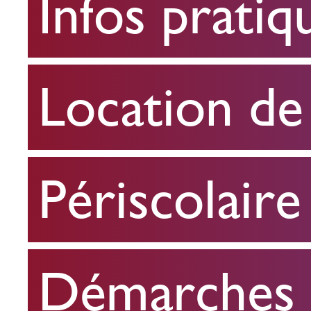
Infos pratiq
pratiques
Location
Location de 
de
salle
Périscolaire
Périscolaire
Démarches e
Démarches