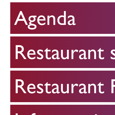
Agenda
Restaurant
scolaire
Restaurant 
Restaurant
FPA
Restaurant
Infos