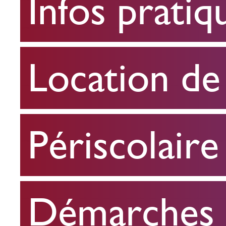
Infos pratiq
pratiques
Location
Location de 
de
salle
Périscolaire
Périscolaire
Démarches e
Démarches